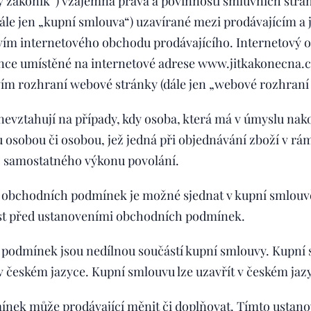
ý zákoník“) vzájemná práva a povinnosti smluvních stran 
ále jen „kupní smlouva“) uzavírané mezi prodávajícím a 
tvím internetového obchodu prodávajícího. Internetový 
ce umístěné na internetové adrese www.jitkakonecna.c
tvím rozhraní webové stránky (dále jen „webové rozhraní
vztahují na případy, kdy osoba, která má v úmyslu nako
u osobou či osobou, jež jedná při objednávání zboží v rá
o samostatného výkonu povolání.
 obchodních podmínek je možné sjednat v kupní smlouvě
st před ustanoveními obchodních podmínek.
podmínek jsou nedílnou součástí kupní smlouvy. Kupní
 českém jazyce. Kupní smlouvu lze uzavřít v českém jaz
nek může prodávající měnit či doplňovat. Tímto ustano