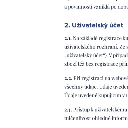
a povinnosti vzniklá po do
2. Uživatelský účet
2.1.
Na základě registrace k
uživatelského rozhraní. Ze 
„uživatelský účet“). V příp
zboží též bez registrace p
2.2.
Při registraci na webové
všechny údaje. Údaje uvedené
Údaje uvedené kupujícím v u
2.3.
Přístup k uživatelskému
mlčenlivost ohledně informa