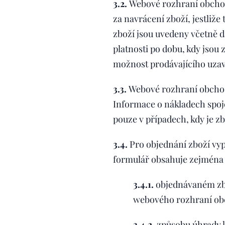
3.2.
Webové rozhraní obchodu
za navrácení zboží, jestliž
zboží jsou uvedeny včetně d
platnosti po dobu, kdy js
možnost prodávajícího uzav
3.3.
Webové rozhraní obchod
Informace o nákladech spoj
pouze v případech, kdy je z
3.4.
Pro objednání zboží vy
formulář obsahuje zejména 
3.4.1.
objednávaném zbo
webového rozhraní ob
3.4.2.
způsobu úhrady 