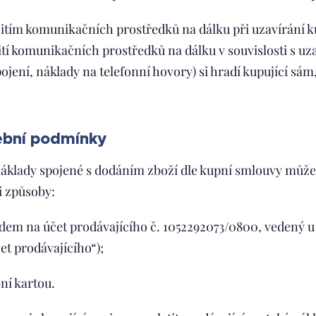
žitím komunikačních prostředků na dálku při uzavírání 
ití komunikačních prostředků na dálku v souvislosti s 
ojení, náklady na telefonní hovory) si hradí kupující sám
tební podmínky
áklady spojené s dodáním zboží dle kupní smlouvy může 
i způsoby:
dem na účet prodávajícího č. 1052292073/0800, vedený u
čet prodávajícího“);
ní kartou.