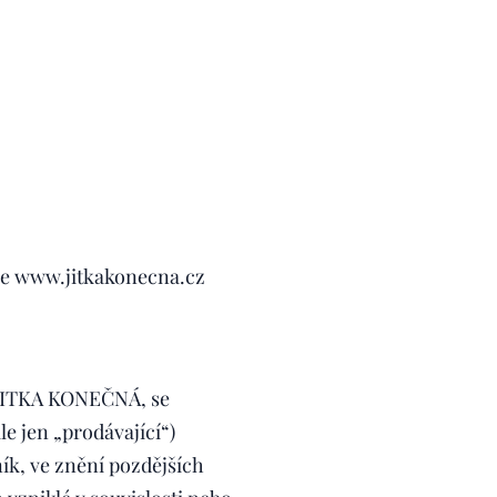
se www.jitkakonecna.cz
 JITKA KONEČNÁ, se
e jen „prodávající“)
ník, ve znění pozdějších