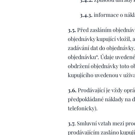
3.4.3.
informace o nákl
3.5.
Před zasláním objednáv
objednávky kupující vložil, 
zadávání dat do objednávky.
objednávku“. Údaje uvedené
obdržení objednávky toto ob
kupujícího uvedenou v uživat
3.6.
Prodávající je vždy opr
předpokládané náklady na d
telefonicky).
3.7.
Smluvní vztah mezi prodá
prodávajícím zasláno kupují