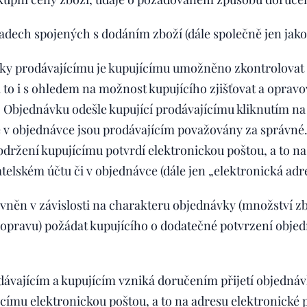
adech spojených s dodáním zboží (dále společně jen jako
ky prodávajícímu je kupujícímu umožněno zkontrolovat a
a to i s ohledem na možnost kupujícího zjišťovat a opravo
 Objednávku odešle kupující prodávajícímu kliknutím na 
 v objednávce jsou prodávajícím považovány za správné.
držení kupujícímu potvrdí elektronickou poštou, a to na
elském účtu či v objednávce (dále jen „elektronická adre
ávněn v závislosti na charakteru objednávky (množství zb
opravu) požádat kupujícího o dodatečné potvrzení objed
vajícím a kupujícím vzniká doručením přijetí objednávky
címu elektronickou poštou, a to na adresu elektronické p