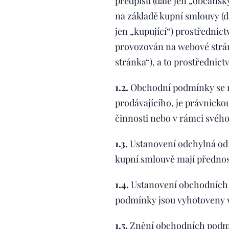
předpisů (dále jen „občansk
na základě kupní smlouvy (d
jen „kupující“) prostřednic
provozován na webové strán
stránka“), a to prostřednic
1.2.
Obchodní podmínky se ne
prodávajícího, je právnicko
činnosti nebo v rámci svéh
1.3.
Ustanovení odchylná od
kupní smlouvě mají předno
1.4.
Ustanovení obchodních 
podmínky jsou vyhotoveny v
1.5.
Znění obchodních podmí