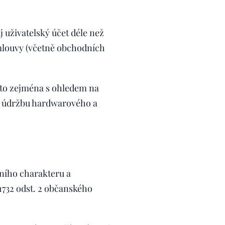
j uživatelský účet déle než
 smlouvy (včetně obchodních
a to zejména s ohledem na
u údržbu hardwarového a
ního charakteru a
1732 odst. 2 občanského