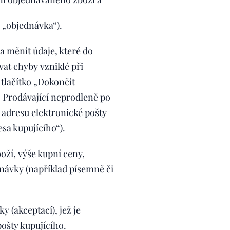
 „objednávka“).
 měnit údaje, které do
vat chyby vzniklé při
tlačítko „Dokončit
 Prodávající neprodleně po
 adresu elektronické pošty
sa kupujícího“).
oží, výše kupní ceny,
návky (například písemně či
 (akceptací), jež je
ošty kupujícího.