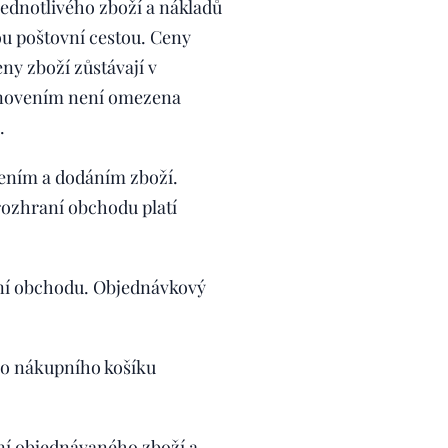
ednotlivého zboží a nákladů
ou poštovní cestou. Ceny
ny zboží zůstávají v
anovením není omezena
.
ením a dodáním zboží.
ozhraní obchodu platí
aní obchodu. Objednávkový
ho nákupního košíku
í objednávaného zboží a