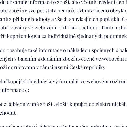
 obsahuje informace o zboží, a to včetně uvedení cen j
e toto zboží ze své podstaty nemůže být navráceno obvykl
aně z přidané hodnoty a všech souvisejících poplatků. Ce
ou zobrazovány ve webovém rozhraní obchodu. Tímto ust
řít kupní smlouvu za individuálně sjednaných podmínek
u obsahuje také informace o nákladech spojených s bal
ených s balením a dodáním zboží uvedené ve webovém r
boží doručováno v rámci území České republiky.
plní kupující objednávkový formulář ve webovém rozhr
informace o:
ží (objednávané zboží „vloží“ kupující do elektronické
chodu),
kupní ceny zboží, údaje o požadovaném způsobu doručen