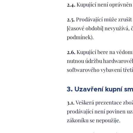
2.4.
Kupující není oprávněn
2.5.
Prodávající může zrušit 
[časové období] nevyužívá, 
podmínek).
2.6.
Kupující bere na vědomí
nutnou údržbu hardwarovéh
softwarového vybavení třet
3. Uzavření kupní s
3.1.
Veškerá prezentace zbo
prodávající není povinen uz
zákoníku se nepoužije.