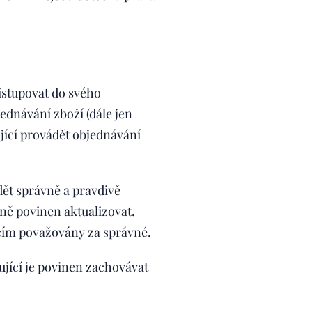
istupovat do svého
ednávání zboží (dále jen
jící provádět objednávání
dět správně a pravdivě
ěně povinen aktualizovat.
ícím považovány za správné.
jící je povinen zachovávat