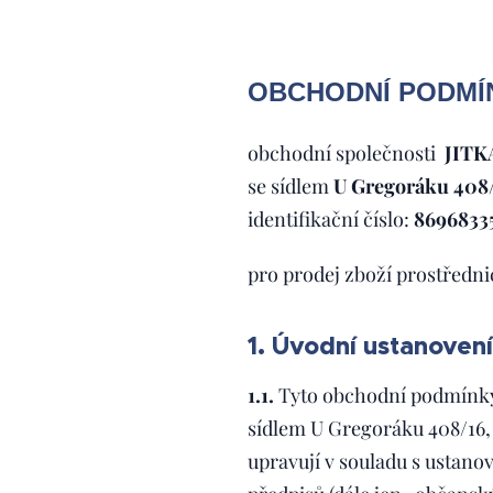
OBCHODNÍ PODMÍ
obchodní společnosti
JITK
se sídlem
U Gregoráku 408
identifikační číslo:
8696833
pro prodej zboží prostředn
1. Úvodní ustanovení
1.1.
Tyto obchodní podmínky
sídlem U Gregoráku 408/16, 7
upravují v souladu s ustanov