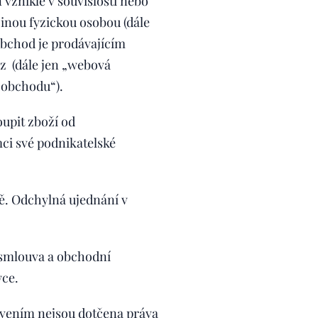
vzniklé v souvislosti nebo
jinou fyzickou osobou (dále
obchod je prodávajícím
z (dále jen „webová
 obchodu“).
upit zboží od
mci své podnikatelské
. Odchylná ujednání v
 smlouva a obchodní
yce.
vením nejsou dotčena práva