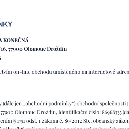
NKY
A KONEČNÁ
/16, 77900 Olomouc Droždín
5
ictvím on-line obchodu umístěného na internetové adre
 (dále jen „obchodní podmínky“) obchodní společnosti
7900 Olomouc Droždín, identifikační číslo: 86968335 (dál
ením § 1751 odst. 1 zákona č. 89/2012 Sb., občanský záko