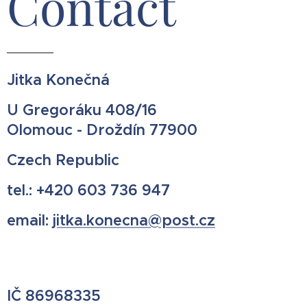
Contact
Jitka Konečná
U Gregoráku 408/16
Olomouc - Droždín 77900
Czech Republic
tel.: +420 603 736 947
email:
jitka.konecna@post.cz
IČ 86968335