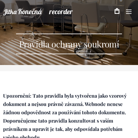
Konečná recorder
Jitka
Pravidla ochrany soukromí
Upozornění: Tato pravidla byla vytvořena jako vzorový
dokument a nejsou právně závazná. Webnode nenese
žádnou odpovědnost za používání tohoto dokumentu.
Doporučujeme tato pravidla konzultovat s vaším
právníkem a upravit je tak, aby odpovídala potřebám
vašeho obchodu.