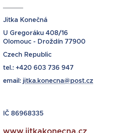
Jitka Konečná
U Gregoráku 408/16
Olomouc - Droždín 77900
Czech Republic
tel.: +420 603 736 947
email:
jitka.konecna@post.cz
IČ 86968335
www.jitkakonecna.cz