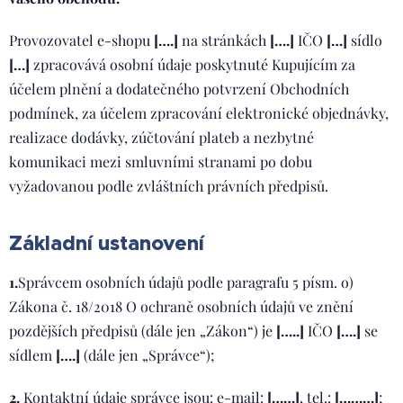
Provozovatel e-shopu
[….]
na stránkách
[….]
IČO
[…]
sídlo
[…]
zpracovává osobní údaje poskytnuté Kupujícím za
účelem plnění a dodatečného potvrzení Obchodních
podmínek, za účelem zpracování elektronické objednávky,
realizace dodávky, zúčtování plateb a nezbytné
komunikaci mezi smluvními stranami po dobu
vyžadovanou podle zvláštních právních předpisů.
Základní ustanovení
1.
Správcem osobních údajů podle paragrafu 5 písm. o)
Zákona č. 18/2018 O ochraně osobních údajů ve znění
pozdějších předpisů (dále jen „Zákon“) je
[…..]
IČO
[….]
se
sídlem
[….]
(dále jen „Správce“);
2.
Kontaktní údaje správce jsou: e-mail:
[……]
, tel.:
[………]
;