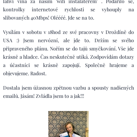
lahví vína za naším 'wifi instalatérem' . Podařilo se,
kontrolky internetové rychlosti se vyhouply na
slibovaných 40Mbps! Oléééé. Jde se na to.
Vysílám v sobotu v 18hod ze své pracovny v Droždíně do
USA :) Jsem nervózní, ale jde to. Držím se svého
připraveného plánu. Nořím se do tajů smyčkování. Vše jde
krásně a hladce. Čas neskutečně utíká. Zodpovídám dotazy
a účastníci se krásně zapojují. Společně hrajeme a
objevujeme. Radost.
Dostala jsem úžasnou zpětnou vazbu a spousty nadšených
emailů. Jásám! Zvládla jsem to a jak!!!