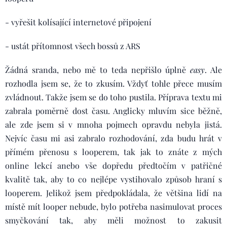
- vyřešit kolísající internetové připojení
- ustát přítomnost všech bossů z ARS
Žádná sranda, nebo mě to teda nepřišlo úplně
easy
. Ale
rozhodla jsem se, že to zkusím. Vždyť tohle přece musím
zvládnout. Takže jsem se do toho pustila. Příprava textu mi
zabrala poměrně dost času. Anglicky mluvím sice běžně,
ale zde jsem si v mnoha pojmech opravdu nebyla jistá.
Nejvíc času mi asi zabralo rozhodování, zda budu hrát v
přímém přenosu s looperem, tak jak to znáte z mých
online lekcí anebo vše dopředu předtočím v patřičné
kvalitě tak, aby to co nejlépe vystihovalo způsob hraní s
looperem. Jelikož jsem předpokládala, že většina lidí na
místě mít looper nebude, bylo potřeba nasimulovat proces
smyčkování tak, aby měli možnost to zakusit