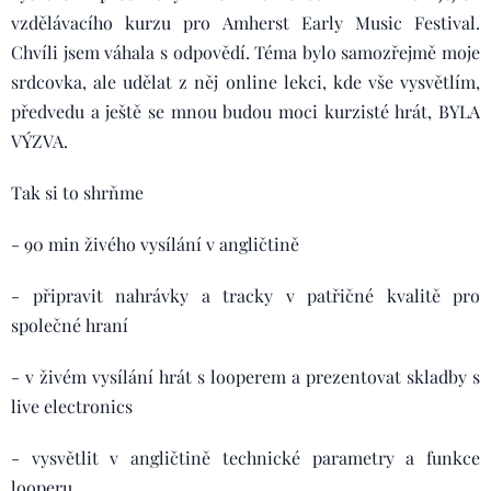
vzdělávacího kurzu pro Amherst Early Music Festival.
Chvíli jsem váhala s odpovědí. Téma bylo samozřejmě moje
srdcovka, ale udělat z něj online lekci, kde vše vysvětlím,
předvedu a ještě se mnou budou moci kurzisté hrát, BYLA
VÝZVA.
Tak si to shrňme
- 90 min živého vysílání v angličtině
- připravit nahrávky a tracky v patřičné kvalitě pro
společné hraní
- v živém vysílání hrát s looperem a prezentovat skladby s
live electronics
- vysvětlit v angličtině technické parametry a funkce
looperu