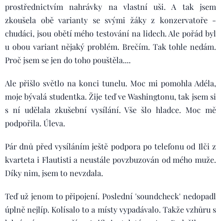
prostřednictvím nahrávky na vlastní uši. A tak jsem
zkoušela obě varianty se svými žáky z konzervatoře -
chudáci, jsou obětí mého testování na lidech. Ale pořád byl
u obou variant nějaký problém. Brečím. Tak tohle nedám.
Proč jsem se jen do toho pouštěla....
Ale přišlo světlo na konci tunelu. Moc mi pomohla Adéla,
moje bývalá studentka. Žije teď ve Washingtonu, tak jsem si
s ní udělala zkušební vysílání. Vše šlo hladce. Moc mě
podpořila. Úleva.
Pár dnů před vysíláním ještě podpora po telefonu od Ilči z
kvarteta i Flautisti a neustále povzbuzován od mého muže.
Díky nim, jsem to nevzdala.
Teď už jenom to připojení. Poslední 'soundcheck' nedopadl
úplně nejlíp. Kolísalo to a místy vypadávalo. Takže vzhůru s