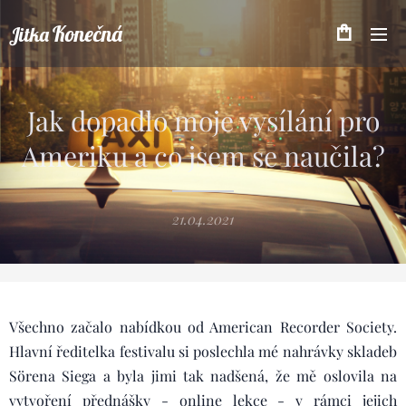
Konečná
Jitka
Jak dopadlo moje vysílání pro
Ameriku a co jsem se naučila?
21.04.2021
Všechno začalo nabídkou od American Recorder Society.
Hlavní ředitelka festivalu si poslechla mé nahrávky skladeb
Sörena Siega a byla jimi tak nadšená, že mě oslovila na
vytvoření přednášky - online lekce - v rámci jejich