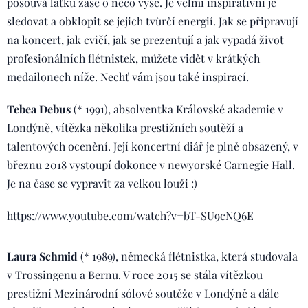
posouvá laťku zase o něco výše. Je velmi inspirativní je
sledovat a obklopit se jejich tvůrčí energií. Jak se připravují
na koncert, jak cvičí, jak se prezentují a jak vypadá život
profesionálních flétnistek, můžete vidět v krátkých
medailonech níže. Nechť vám jsou také inspirací.
Tebea Debus
(* 1991), absolventka Královské akademie v
Londýně, vítězka několika prestižních soutěží a
talentových ocenění. Její koncertní diář je plně obsazený, v
březnu 2018 vystoupí dokonce v newyorské Carnegie Hall.
Je na čase se vypravit za velkou louži :)
https://www.youtube.com/watch?v=bT-SU9cNQ6E
Laura Schmid
(* 1989), německá flétnistka, která studovala
v Trossingenu a Bernu. V roce 2015 se stála vítězkou
prestižní Mezinárodní sólové soutěže v Londýně a dále