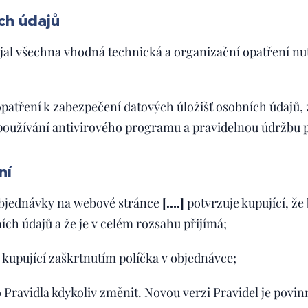
ch údajů
ijal všechna vhodná technická a organizační opatření n
opatření k zabezpečení datových úložišť osobních údajů
 používání antivirového programu a pravidelnou údržbu p
ní
objednávky na webové stránce
[….]
potvrzuje kupující, ž
h údajů a že je v celém rozsahu přijímá;
 kupující zaškrtnutím políčka v objednávce;
 Pravidla kdykoliv změnit. Novou verzi Pravidel je povin