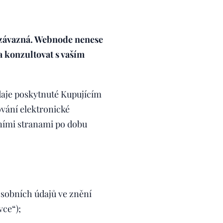
 závazná. Webnode nenese
 konzultovat s vaším
aje poskytnuté Kupujícím
vání elektronické
ními stranami po dobu
osobních údajů ve znění
vce“);