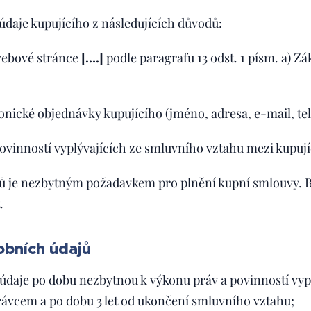
daje kupujícího z následujících důvodů:
webové stránce
[….]
podle paragrafu 13 odst. 1 písm. a) Z
onické objednávky kupujícího (jméno, adresa, e-mail, tele
povinností vyplývajících ze smluvního vztahu mezi kupuj
ů je nezbytným požadavkem pro plnění kupní smlouvy. B
.
obních údajů
daje po dobu nezbytnou k výkonu práv a povinností vyp
rávcem a po dobu 3 let od ukončení smluvního vztahu;