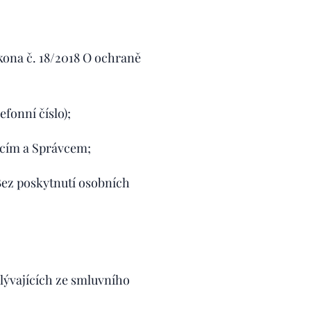
ákona č. 18/2018 O ochraně
fonní číslo);
ícím a Správcem;
ez poskytnutí osobních
lývajících ze smluvního