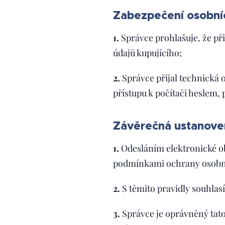
Zabezpečení osobní
1.
Správce prohlašuje, že př
údajů kupujícího;
2.
Správce přijal technická 
přístupu k počítači heslem,
Závěrečná ustanove
1.
Odesláním elektronické 
podmínkami ochrany osobníc
2.
S těmito pravidly souhlasí
3.
Správce je oprávněný tato