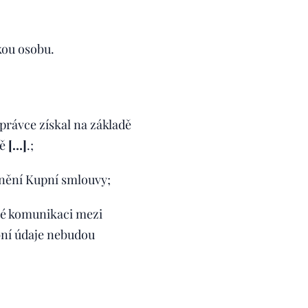
kou osobu.
právce získal na základě
dě
[…]
.;
lnění Kupní smlouvy;
né komunikaci mezi
bní údaje nebudou