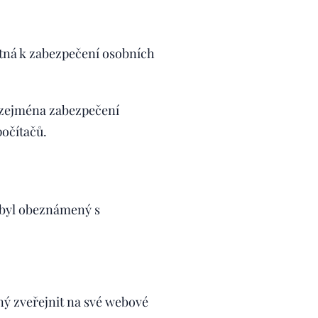
utná k zabezpečení osobních
, zejména zabezpečení
očítačů.
e byl obeznámený s
ný zveřejnit na své webové