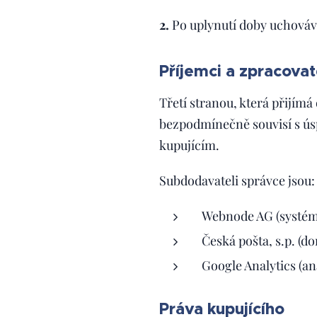
2.
Po uplynutí doby uchováv
Příjemci a zpracovat
Třetí stranou, která přijím
bezpodmínečně souvisí s ú
kupujícím.
Subdodavateli správce jsou:
Webnode AG (systém
Česká pošta, s.p. (do
Google Analytics (a
Práva kupujícího