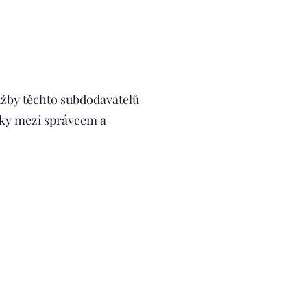
lužby těchto subdodavatelů
ky mezi správcem a