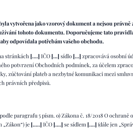
 byla vytvořena jako vzorový dokument a nejsou právně
žívání tohoto dokumentu. Doporučujeme tato pravidla
, aby odpovídala potřebám vašeho obchodu.
a stránkách
[….]
IČO
[…]
sídlo
[…]
zpracovává osobní úd
ného potvrzení Obchodních podmínek, za účelem zpraco
vky, zúčtování plateb a nezbytné komunikaci mezi smluv
ch právních předpisů.
odle paragrafu 5 písm. o) Zákona č. 18/2018 O ochraně 
n „Zákon“) je
[…..]
IČO
[….]
se sídlem
[….]
(dále jen „Sprá