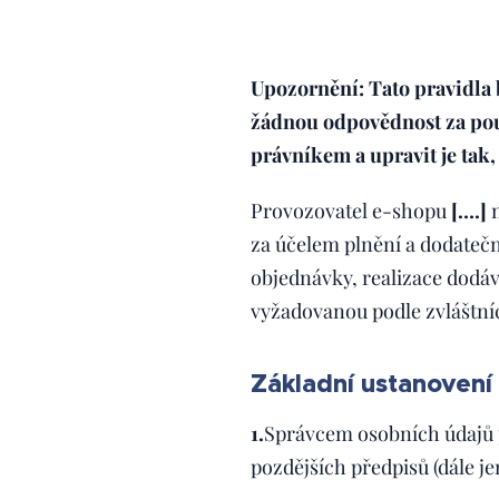
Upozornění: Tato pravidla
žádnou odpovědnost za pou
právníkem a upravit je tak
Provozovatel e-shopu
[….]
n
za účelem plnění a dodateč
objednávky, realizace dodá
vyžadovanou podle zvláštní
Základní ustanovení
1.
Správcem osobních údajů p
pozdějších předpisů (dále je