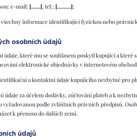
sou: e-mail:
[……]
, tel.:
[………]
;
 všechny informace identifikující fyzickou nebo právnic
ých osobních údajů
 údaje, které mu se souhlasem poskytl kupující a které s
acování elektronické objednávky v internetovém obcho
entifikační a kontaktní údaje kupujícího nezbytné pro p
í údaje za účelem dodávky, zúčtování plateb a k nezbyt
 vyžadovanou podle zvláštních právních předpisů. Oso
ázet k přenosu do dalších zemí.
bních údajů