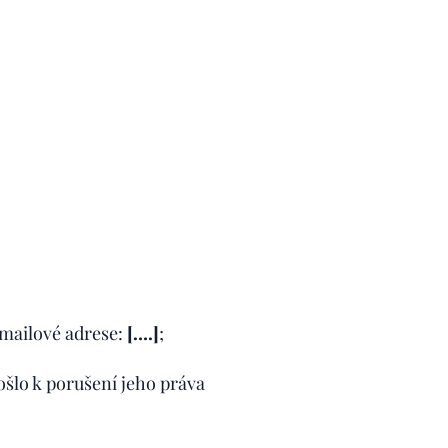
mailové adrese:
[….]
;
ošlo k porušení jeho práva